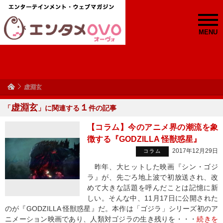
MENU
虚淵玄
虚淵玄
１
「
」に関連する
件の記事
【コラム】今のアニメ界の潮流を象
徴する『GODZILLA 怪獣惑星』
2017年12月29日
コラム
昨年、大ヒットした映画『シン・ゴジ
ラ』が、先ごろ地上波で初放送され、改
めて大きな話題を呼んだことは記憶に新
しい。そんな中、11月17日に公開された
のが『GODZILLA 怪獣惑星』だ。本作は「ゴジラ」シリーズ初のア
ニメーション映画であり、人類対ゴジラの生き残りを・・・
続きを