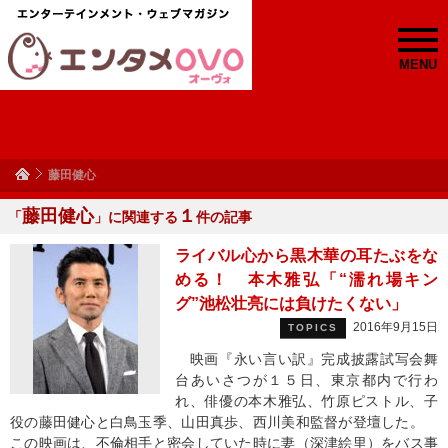
MENU
藤田健心
藤田健心
１
「
」に関連する
件の記事
ライバル心から黒木華の耳たぶをな
める！ 本木雅弘「“濡れ場キン
グ”池松壮亮には負けたくない」
2016年9月15日
TOPICS
映画『永い言い訳』完成披露試写会舞
台あいさつが１５日、東京都内で行わ
れ、俳優の本木雅弘、竹原ピストル、子
役の藤田健心と白鳥玉季、山田真歩、西川美和監督が登壇した。
この映画は、不倫相手と密会していた時に妻（深津絵里）をバス事