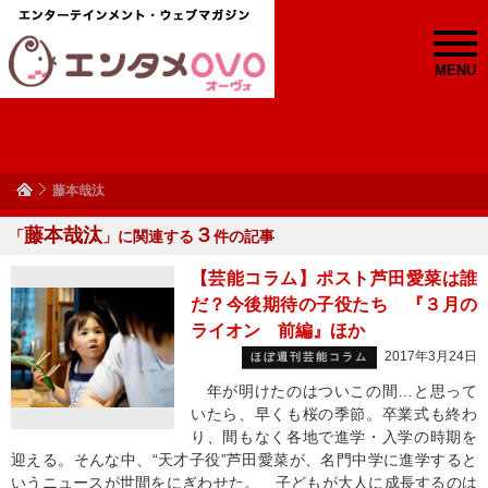
MENU
藤本哉汰
藤本哉汰
３
「
」に関連する
件の記事
【芸能コラム】ポスト芦田愛菜は誰
だ？今後期待の子役たち 『３月の
ライオン 前編』ほか
2017年3月24日
ほぼ週刊芸能コラム
年が明けたのはついこの間…と思って
いたら、早くも桜の季節。卒業式も終わ
り、間もなく各地で進学・入学の時期を
迎える。そんな中、“天才子役”芦田愛菜が、名門中学に進学すると
いうニュースが世間をにぎわせた。 子どもが大人に成長するのは