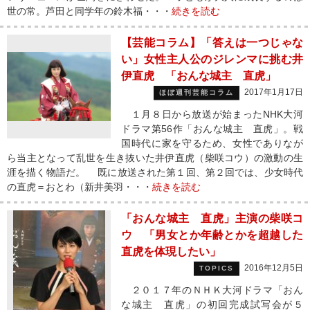
世の常。芦田と同学年の鈴木福・・・
続きを読む
【芸能コラム】「答えは一つじゃな
い」女性主人公のジレンマに挑む井
伊直虎 「おんな城主 直虎」
2017年1月17日
ほぼ週刊芸能コラム
１月８日から放送が始まったNHK大河
ドラマ第56作「おんな城主 直虎」。戦
国時代に家を守るため、女性でありなが
ら当主となって乱世を生き抜いた井伊直虎（柴咲コウ）の激動の生
涯を描く物語だ。 既に放送された第１回、第２回では、少女時代
の直虎＝おとわ（新井美羽・・・
続きを読む
「おんな城主 直虎」主演の柴咲コ
ウ 「男女とか年齢とかを超越した
直虎を体現したい」
2016年12月5日
TOPICS
２０１７年のＮＨＫ大河ドラマ「おん
な城主 直虎」の初回完成試写会が５