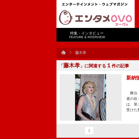
特集・インタビュー
FEATURE & INTERVIEW
藤木孝
藤木孝
１
「
」に関連する
件の記事
新納
舞台「
者の佐
は、第
受けた
1