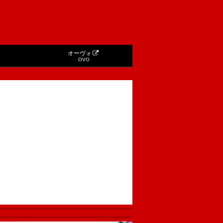
オーヴォ
OVO