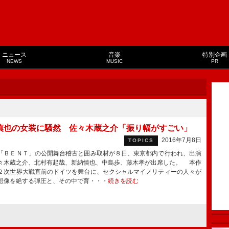
ニュース
音楽
特別企画
NEWS
MUSIC
PR
慎也の女装に騒然 佐々木蔵之介「振り幅がすごい」
2016年7月8日
TOPICS
ＢＥＮＴ」の公開舞台稽古と囲み取材が８日、東京都内で行われ、出演
々木蔵之介、北村有起哉、新納慎也、中島歩、藤木孝が出席した。 本作
２次世界大戦直前のドイツを舞台に、セクシャルマイノリティーの人々が
想像を絶する弾圧と、その中で育・・・
続きを読む