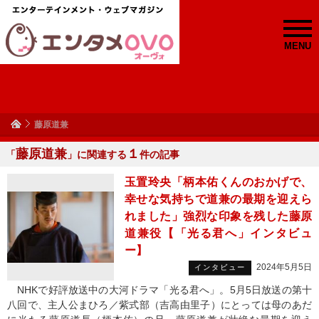
MENU
藤原道兼
藤原道兼
１
「
」に関連する
件の記事
玉置玲央「柄本佑くんのおかげで、
幸せな気持ちで道兼の最期を迎えら
れました」強烈な印象を残した藤原
道兼役【「光る君へ」インタビュ
ー】
2024年5月5日
インタビュー
NHKで好評放送中の大河ドラマ「光る君へ」。5月5日放送の第十
八回で、主人公まひろ／紫式部（吉高由里子）にとっては母のあだ