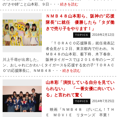
の“さや姉”こと山本彩、９日・・・
続きを読む
ＮＭＢ４８山本彩ら、阪神の“応援
隊長”に就任 優勝したら「タダ働
きで売り子をやります！」
2016年2月12日
TOPICS
「ＴＯＲＡＣＯ応援隊長」就任発表記
者会見が１２日、東京都内で行われ、Ｎ
ＭＢ４８の山本彩、薮下柊、木下春奈、
川上千尋が出席した。 阪神タイガースでは２０１６年のシーズ
ン、おしゃれにかわいくタイガースを応援する女の子“ＴＯＲＡＣ
Ｏ”の応援隊長に、ＮＭＢ４８・・・
続きを読む
山本彩「演技している自分を見てい
られない」 「一番女優に向いてい
る」と言われて驚く
2014年7月25日
TOPICS
映画『ＮＭＢ４８ げいにん！ＴＨ
Ｅ ＭＯＶＩＥ リターンズ 卒業！