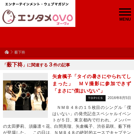
MENU
薮下柊
薮下柊
３
「
」に関連する
件の記事
矢倉楓子「タイの暑さにやられてし
まった」 ＭＶ撮影に参加できず
「まさに“僕はいない”」
2016年8月5日
TOPICS
ＮＭＢ４８の１５枚目のシングル「僕
はいない」の発売記念スペシャルイベン
トが５日、東京都内で行われ、メンバー
の太田夢莉、須藤凛々花、白間美瑠、矢倉楓子、渋谷凪咲、薮下柊
が登場した。 この日は、ＮＭＢ４８の絶対的エースでキャプテン