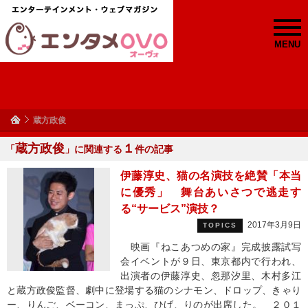
MENU
蔵方政俊
蔵方政俊
１
「
」に関連する
件の記事
伊藤淳史、猫の名演技を絶賛「本当
に優秀」 舞台あいさつで逃走す
る“サービス”演技？
2017年3月9日
TOPICS
映画『ねこあつめの家』完成披露試写
会イベントが９日、東京都内で行われ、
出演者の伊藤淳史、忽那汐里、木村多江
と蔵方政俊監督、劇中に登場する猫のシナモン、ドロップ、きゃり
ー、りんご、ベーコン、まっぷ、ひげ、りのが出席した。 ２０１