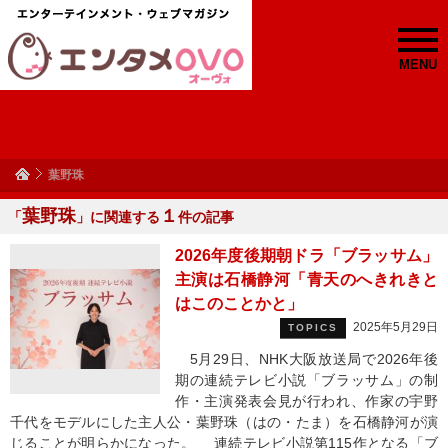
MENU
葉野珠
葉野珠
１
「
」に関連する
件の記事
2026年度後期朝ドラ「ブラッサム」
主演は石橋静河「青天のへきれきと
はこのことかと」
2025年5月29日
TOPICS
5月29日、NHK大阪放送局で2026年後
期の連続テレビ小説「ブラッサム」の制
作・主演発表会見が行われ、作家の宇野
千代をモデルにした主人公・葉野珠（はの・たま）を石橋静河が演
じることが明らかになった。 連続テレビ小説第115作となる「ブ