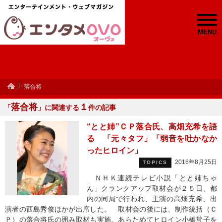
MENU
落合将
落合将
１
「
」に関連する
件の記事
“とと姉”ＣＰ落合氏、高畑充希を語
る 「元々タフ」「弱音を吐かなか
ったヒロイン」
2016年8月25日
TOPICS
ＮＨＫ連続テレビ小説「とと姉ちゃ
ん」クランクアップ取材会が２５日、都
内の同局で行われ、主演の高畑充希、出
演者の西島秀俊ほかが出席した。 取材会の後には、制作統括（Ｃ
Ｐ）の落合将氏の囲み取材も実施。あらためてヒロイン小橋常子を