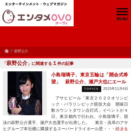
MENU
萩野公介
萩野公介
１
「
」に関連する
件の記事
小島瑠璃子、東京五輪は「開会式希
望」 萩野公介、瀬戸大也にエール
2015年11月4日
TOPICS
アサヒビール「東京２０２０オリンピ
ック・パラリンピック競技大会 開催日
数カウントダウン点灯式」イベントが４
日、東京都内で行われ、小島瑠璃子、競
泳の萩野公介選手、瀬戸大也選手が出席した。 東京・浅草のアサ
ヒグループ本社横に隣接するスーパードライホール壁・・・
続きを