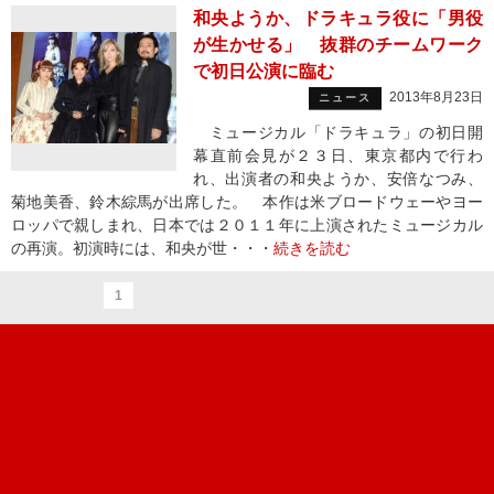
和央ようか、ドラキュラ役に「男役
が生かせる」 抜群のチームワーク
で初日公演に臨む
2013年8月23日
ニュース
ミュージカル「ドラキュラ」の初日開
幕直前会見が２３日、東京都内で行わ
れ、出演者の和央ようか、安倍なつみ、
菊地美香、鈴木綜馬が出席した。 本作は米ブロードウェーやヨー
ロッパで親しまれ、日本では２０１１年に上演されたミュージカル
の再演。初演時には、和央が世・・・
続きを読む
1