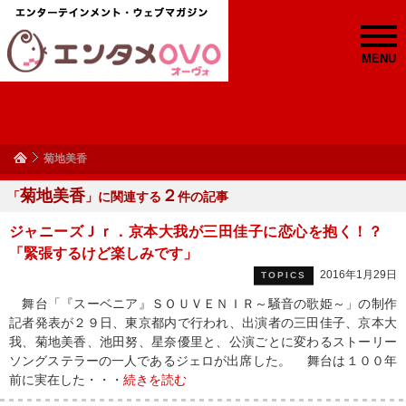
MENU
菊地美香
菊地美香
２
「
」に関連する
件の記事
ジャニーズＪｒ．京本大我が三田佳子に恋心を抱く！？
「緊張するけど楽しみです」
2016年1月29日
TOPICS
舞台「『スーベニア』ＳＯＵＶＥＮＩＲ～騒音の歌姫～」の制作
記者発表が２９日、東京都内で行われ、出演者の三田佳子、京本大
我、菊地美香、池田努、星奈優里と、公演ごとに変わるストーリー
ソングステラーの一人であるジェロが出席した。 舞台は１００年
前に実在した・・・
続きを読む