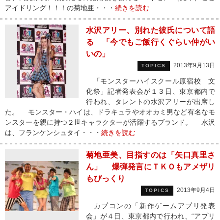
アイドリング！！！の菊地亜・・・
続きを読む
水沢アリー、別れた彼氏について語
る 「今でもご飯行くぐらい仲がい
いの」
2013年9月13日
TOPICS
「モンスターハイスクール原宿校 文
化祭」記者発表会が１３日、東京都内で
行われ、タレントの水沢アリーが出席し
た。 モンスター・ハイは、ドラキュラやオオカミ男など有名なモ
ンスターを親に持つ２世キャラクターが活躍するブランド。 水沢
は、フランケンシュタイ・・・
続きを読む
菊地亜美、目指すのは「矢口真里さ
ん」 爆弾発言にＴＫＯもアメザリ
もびっくり
2013年9月4日
TOPICS
カプコンの「新作ゲームアプリ発表
会」が４日、東京都内で行われ、“アプリ