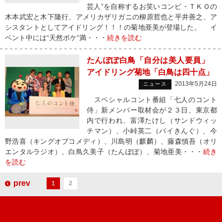
芸人”を自称するお笑いコンビ・ＴＫＯの
木本武宏と木下隆行、アメリカザリガニの柳原哲也と平井善之、ア
シスタントとしてアイドリング！！！の菊地亜美が登場した。 イ
ベント中には“天然ボケ”満・・・
続きを読む
たんぽぽ白鳥「自分は美人要員」
アイドリング菊地「白鳥は四十点」
2013年5月24日
ニュース
スペシャルコント番組「七人のコント
侍」新メンバー取材会が２３日、東京都
内で行われ、富澤たけし（サンドウィッ
チマン）、小峠英二（バイきんぐ）、今
野浩喜（キングオブコメディ）、川島明（麒麟）、藤森慎吾（オリ
エンタルラジオ）、白鳥久美子（たんぽぽ）、菊地亜美・・・
続き
を読む
prev
1
2