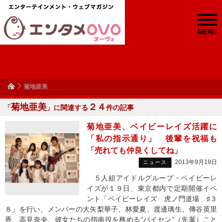
MENU
菊地亜美
菊地亜美
２４
「
」に関連する
件の記事
菊地亜美、ベイビーレイズ活躍に
「私の指示通り」 後輩を祝福も
「売れても仲良くしてね」
2013年9月19日
ニュース
５人組アイドルグループ・ベイビーレ
イズが１９日、東京都内で定期開催イベ
ント「ベイビーレイズ 虎ノ門道場 ♯３
８」を行い、メンバーの大矢梨華子、林愛夏、渡邊璃生、傳谷英里
香、高見奈央、彼女たちの指南役を務める“パイセン”（先輩）こと