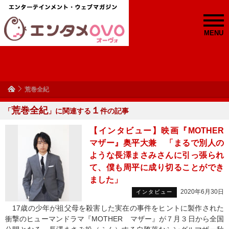
MENU
荒巻全紀
荒巻全紀
１
「
」に関連する
件の記事
【インタビュー】映画『MOTHER
マザー』奥平大兼 「まるで別人の
ような長澤まさみさんに引っ張られ
て、僕も周平に成り切ることができ
ました」
2020年6月30日
インタビュー
17歳の少年が祖父母を殺害した実在の事件をヒントに製作された
衝撃のヒューマンドラマ『MOTHER マザー』が７月３日から全国