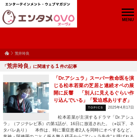
MENU
荒井玲良
荒井玲良
１
「
」に関連する
件の記事
「Dr.アシュラ」スーパー救命医を演
じる松本若菜の芝居と連続オペの展
開に反響 「別人に見えるぐらい作
り込んでいる」「緊迫感ありすぎ」
2025年4月17日
TOPICS
松本若菜が主演するドラマ「Dr.アシュ
ラ」（フジテレビ系）の第1話が、16日に放送された。（※以下、ネ
タバレあり） 本作は、時に重症患者2人を同時にオペするなど、
鬼神・阿修羅のごとく振る舞う様子から“アシュラ先生”と呼ばれる