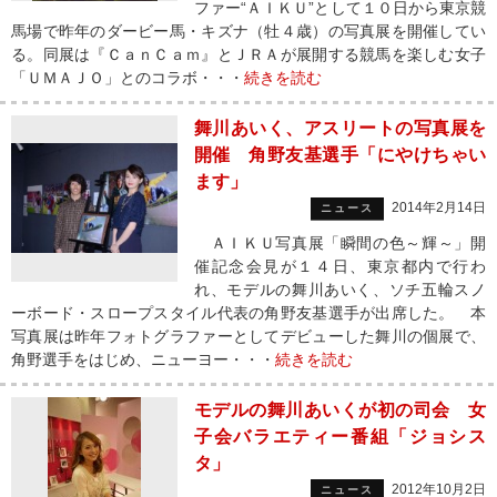
ファー“ＡＩＫＵ”として１０日から東京競
馬場で昨年のダービー馬・キズナ（牡４歳）の写真展を開催してい
る。同展は『ＣａｎＣａｍ』とＪＲＡが展開する競馬を楽しむ女子
「ＵＭＡＪＯ」とのコラボ・・・
続きを読む
舞川あいく、アスリートの写真展を
開催 角野友基選手「にやけちゃい
ます」
2014年2月14日
ニュース
ＡＩＫＵ写真展「瞬間の色～輝～」開
催記念会見が１４日、東京都内で行わ
れ、モデルの舞川あいく、ソチ五輪スノ
ーボード・スロープスタイル代表の角野友基選手が出席した。 本
写真展は昨年フォトグラファーとしてデビューした舞川の個展で、
角野選手をはじめ、ニューヨー・・・
続きを読む
モデルの舞川あいくが初の司会 女
子会バラエティー番組「ジョシス
タ」
2012年10月2日
ニュース