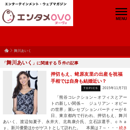
MENU
舞川あいく
舞川あいく
５
「
」に関連する
件の記事
押切もえ、蛯原友里の出産を祝福
手相では自身も結婚近い？
2015年11月7日
TOPICS
「熊谷コレクション～オフィスとアー
トの新しい関係～ ジュリアン・オピー
の世界」展レセプションパーティーが６
日、東京都内で行われ、押切もえ、舞川
あいく、渡辺知夏子、永井大、北島康介氏、立石諒選手、ｃｈａ
ｙ、新川優愛ほかがゲストとして訪れた。 本展は７～・・・
続き