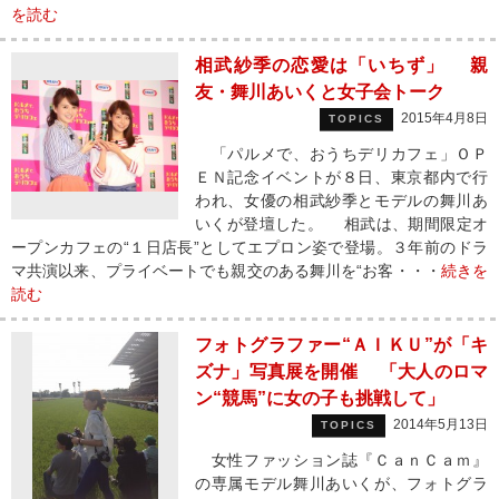
を読む
相武紗季の恋愛は「いちず」 親
友・舞川あいくと女子会トーク
2015年4月8日
TOPICS
「パルメで、おうちデリカフェ」ＯＰ
ＥＮ記念イベントが８日、東京都内で行
われ、女優の相武紗季とモデルの舞川あ
いくが登壇した。 相武は、期間限定オ
ープンカフェの“１日店長”としてエプロン姿で登場。３年前のドラ
マ共演以来、プライベートでも親交のある舞川を“お客・・・
続きを
読む
フォトグラファー“ＡＩＫＵ”が「キ
ズナ」写真展を開催 「大人のロマ
ン“競馬”に女の子も挑戦して」
2014年5月13日
TOPICS
女性ファッション誌『ＣａｎＣａｍ』
の専属モデル舞川あいくが、フォトグラ