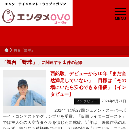
MENU
舞台「野球」
舞台「野球」
１
「
」に関連する
件の記事
西銘駿、デビューから10年「まだ全
然満足していない」 目標は「その
場にいたら安心できる俳優」【イン
タビュー】
2024年5月21日
インタビュー
2014年に第27回ジュノン・スーパーボ
ーイ・コンテストでグランプリを受賞、「仮面ライダーゴースト」
では主人公の天空寺タケルを演じた西銘駿。近年は、映像作品のみ
ならず、舞台にも積極的に出演し、活躍の場を広げている。コンテ