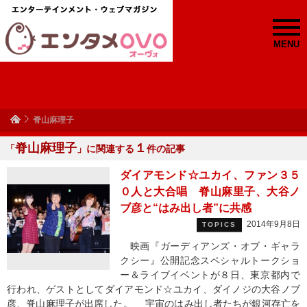
MENU
脊山麻理子
脊山麻理子
１
「
」に関連する
件の記事
ダイアモンド☆ユカイ、ファン３５
０人と大合唱 脊山麻里子、大谷ノ
ブ彦と“はみ出し者”に共感
2014年9月8日
TOPICS
映画『ガーディアンズ・オブ・ギャラ
クシー』公開記念スペシャルトークショ
ー＆ライブイベントが８日、東京都内で
行われ、ゲストとしてダイアモンド☆ユカイ、ダイノジの大谷ノブ
彦、脊山麻理子が出席した。 宇宙のはみ出し者たちが銀河存亡を