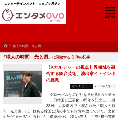
MENU
職人の時間 光と風
職人の時間 光と風
１
「
」に関連する
件の記事
【Kカルチャーの視点】異領域を融
合する舞台芸術、演出家イ・インボ
の挑戦
2025年7月3日
インタビュー
グローバルな広がりを見せるKカルチャ
ー。日韓国交正常化60周年を記念し、6月
28日に大阪市内で上演された「職人の時
間 光と風」は、数ある韓国公演の中でも異彩を放っていた。文化
をただ“見せる”のではなく、伝統×現代、職人×芸人、工芸×舞台芸術