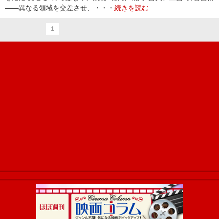
――異なる領域を交差させ、・・・
続きを読む
1