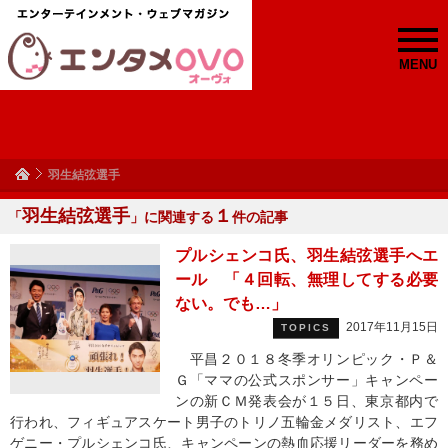
MENU
羽生結弦選手
羽生結弦選手
１
「
」に関連する
件の記事
プルシェンコ氏、羽生結弦選手へエ
ール 「４回転、無理してする必要
ない。でも…」
2017年11月15日
TOPICS
平昌２０１８冬季オリンピック・Ｐ＆
Ｇ「ママの公式スポンサー」キャンペー
ンの新ＣＭ発表会が１５日、東京都内で
行われ、フィギュアスケート男子のトリノ五輪金メダリスト、エフ
ゲニー・プルシェンコ氏、キャンペーンの熱血応援リーダーを務め