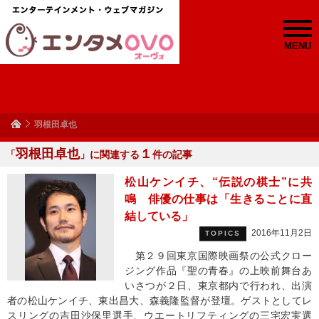
MENU
羽根田卓也
羽根田卓也
１
「
」に関連する
件の記事
松山ケンイチ、“伝説の棋士”に共
鳴 俳優の仕事は「生きることに直
結している」
2016年11月2日
TOPICS
第２９回東京国際映画祭の公式クロー
ジング作品『聖の青春』の上映前舞台あ
いさつが２日、東京都内で行われ、出演
者の松山ケンイチ、東出昌大、森義隆監督が登壇。ゲストとしてレ
スリングの吉田沙保里選手、ウエートリフティングの三宅宏実選