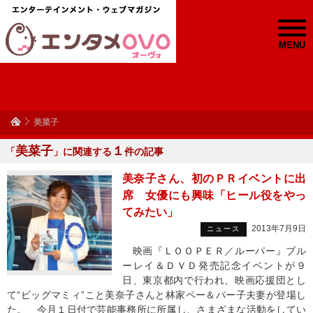
MENU
美菜子
美菜子
１
「
」に関連する
件の記事
美奈子さん、初のＰＲイベントに出
席 女優にも興味「ヒール役をやっ
てみたい」
2013年7月9日
ニュース
映画『ＬＯＯＰＥＲ／ルーパー』ブル
ーレイ＆ＤＶＤ発売記念イベントが９
日、東京都内で行われ、映画応援団とし
て“ビッグマミィ”こと美奈子さんと林家ペー＆パー子夫妻が登場し
た。 今月１日付で芸能事務所に所属し、さまざまな活動をしてい