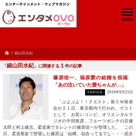
MENU
細山田水紀
細山田水紀
１
「
」に関連する
件の記事
篠原信一、福原愛の結婚を祝福
「あの泣いていた愛ちゃんが…」
2016年9月21日
TOPICS
「ぷよぷよ！！クエスト」新ＣＭ発表
会が２１日、東京都内で行われ、ゲスト
として、お笑いコンビ、オリエンタルラ
ジオの中田敦彦、フルーツポンチの亘健
太郎と村上健志、柔道家でタレントの篠原信一が登壇した。 この
日、柔道着姿で登場した篠原は「結構、似合ってるでし・・・
続き