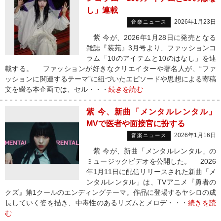
し」連載
2026年1月23日
音楽ニュース
紫 今が、2026年1月28日に発売となる
雑誌『装苑』3月号より、ファッションコ
ラム「10のアイテムと10のはなし」を連
載する。 ファッションが好きなクリエイターや著名人が、“ファ
ッションに関連するテーマ”に紐づいたエピソードや思想による寄稿
文を綴る本企画では、セル・・・
続きを読む
紫 今、新曲「メンタルレンタル」
MVで医者や面接官に扮する
2026年1月16日
音楽ニュース
紫 今が、新曲「メンタルレンタル」の
ミュージックビデオを公開した。 2026
年1月11日に配信リリースされた新曲「メ
ンタルレンタル」は、TVアニメ『勇者の
クズ』第1クールのエンディングテーマ。作品に登場するヤシロの成
長していく姿を描き、中毒性のあるリズムとメロデ・・・
続きを読
む