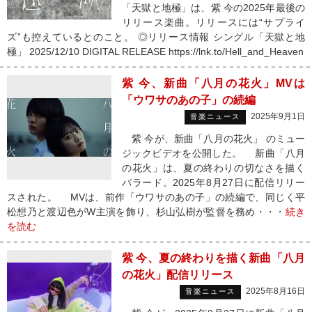
「天獄と地極」は、紫 今の2025年最後の
リリース楽曲。リリースには“サプライ
ズ”も控えているとのこと。 ◎リリース情報 シングル「天獄と地
極」 2025/12/10 DIGITAL RELEASE https://lnk.to/Hell_and_Heaven
紫 今、新曲「八月の花火」MVは
「ウワサのあの子」の続編
2025年9月1日
音楽ニュース
紫 今が、新曲「八月の花火」 のミュー
ジックビデオを公開した。 新曲「八月
の花火」は、夏の終わりの切なさを描く
バラード。2025年8月27日に配信リリー
スされた。 MVは、前作「ウワサのあの子」の続編で、同じく平
松想乃と渡辺色がW主演を飾り、杉山弘樹が監督を務め・・・
続き
を読む
紫 今、夏の終わりを描く新曲「八月
の花火」配信リリース
2025年8月16日
音楽ニュース