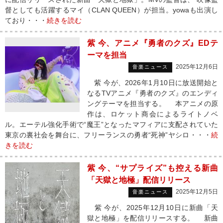
督としても活躍するマイ（CLAN QUEEN）が担当。yowaも出演し
ており・・・
続きを読む
紫 今、アニメ『勇者のクズ』EDテ
ーマを担当
2025年12月6日
音楽ニュース
紫 今が、2026年1月10日に放送開始と
なるTVアニメ『勇者のクズ』のエンディ
ングテーマを担当する。 本アニメの原
作は、ロケット商会によるライトノベ
ル。エーテル強化手術で“魔王”となったマフィアに支配されていた
東京の裏社会を舞台に、フリーランスの勇者“死神”ヤシロ・・・
続
きを読む
紫 今、“サプライズ”も控える新曲
「天獄と地極」配信リリース
2025年12月5日
音楽ニュース
紫 今が、2025年12月10日に新曲「天
獄と地極」を配信リリースする。 新曲