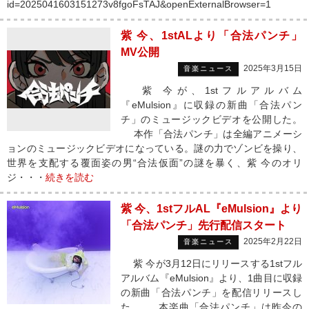
id=2025041603151273v8fgoFsTAJ&openExternalBrowser=1
紫 今、1stALより「合法パンチ」
MV公開
2025年3月15日
音楽ニュース
紫 今が、1stフルアルバム
『eMulsion』に収録の新曲「合法パン
チ」のミュージックビデオを公開した。
本作「合法パンチ」は全編アニメーシ
ョンのミュージックビデオになっている。謎の力でゾンビを操り、
世界を支配する覆面姿の男“合法仮面”の謎を暴く、紫 今のオリ
ジ・・・
続きを読む
紫 今、1stフルAL『eMulsion』より
「合法パンチ」先行配信スタート
2025年2月22日
音楽ニュース
紫 今が3月12日にリリースする1stフル
アルバム『eMulsion』より、1曲目に収録
の新曲「合法パンチ」を配信リリースし
た。 本楽曲「合法パンチ」は昨今の