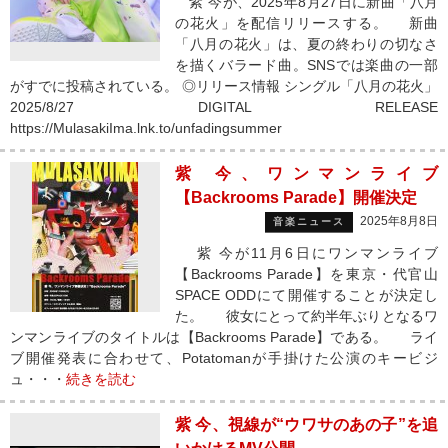
紫 今が、2025年8月27日に新曲「八月
の花火」を配信リリースする。 新曲
「八月の花火」は、夏の終わりの切なさ
を描くバラード曲。SNSでは楽曲の一部
がすでに投稿されている。 ◎リリース情報 シングル「八月の花火」
2025/8/27 DIGITAL RELEASE
https://MulasakiIma.lnk.to/unfadingsummer
紫 今、ワンマンライブ
【Backrooms Parade】開催決定
2025年8月8日
音楽ニュース
紫 今が11月6日にワンマンライブ
【Backrooms Parade】を東京・代官山
SPACE ODDにて開催することが決定し
た。 彼女にとって約半年ぶりとなるワ
ンマンライブのタイトルは【Backrooms Parade】である。 ライ
ブ開催発表に合わせて、Potatomanが手掛けた公演のキービジ
ュ・・・
続きを読む
紫 今、視線が“ウワサのあの子”を追