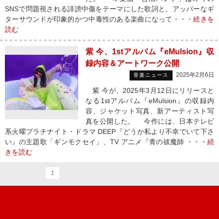
SNSで問題視される誹謗中傷をテーマにした歌詞と、アッパーなギ
ターサウンドが印象的かつ中毒性のある楽曲になって・・・
続きを
読む
紫 今、1stアルバム『eMulsion』収
録内容＆アートワーク公開
2025年2月6日
音楽ニュース
紫 今が、2025年3月12日にリリースと
なる1stアルバム『eMulsion』の収録内
容、ジャケット写真、新アーティスト写
真を公開した。 今作には、日本テレビ
系火曜プラチナイト・ドラマ DEEP『どうか私より不幸でいて下さ
い』の主題歌「ギンモクセイ」、TV アニメ『青の祓魔師 ・・・
続
きを読む
1