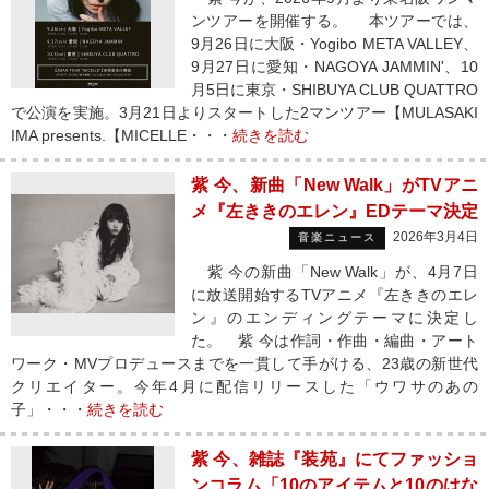
ンツアーを開催する。 本ツアーでは、
9月26日に大阪・Yogibo META VALLEY、
9月27日に愛知・NAGOYA JAMMIN'、10
月5日に東京・SHIBUYA CLUB QUATTRO
で公演を実施。3月21日よりスタートした2マンツアー【MULASAKI
IMA presents.【MICELLE・・・
続きを読む
紫 今、新曲「New Walk」がTVアニ
メ『左ききのエレン』EDテーマ決定
2026年3月4日
音楽ニュース
紫 今の新曲「New Walk」が、4月7日
に放送開始するTVアニメ『左ききのエレ
ン』のエンディングテーマに決定し
た。 紫 今は作詞・作曲・編曲・アート
ワーク・MVプロデュースまでを一貫して手がける、23歳の新世代
クリエイター。今年4月に配信リリースした「ウワサのあの
子」・・・
続きを読む
紫 今、雑誌『装苑』にてファッショ
ンコラム「10のアイテムと10のはな