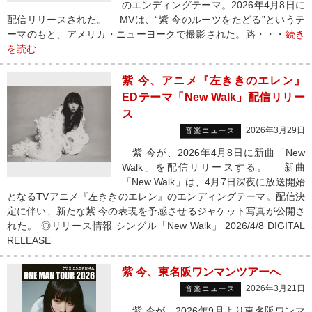
のエンディングテーマ。2026年4月8日に
配信リリースされた。 MVは、“紫 今のルーツをたどる”というテ
ーマのもと、アメリカ・ニューヨークで撮影された。路・・・
続き
を読む
紫 今、アニメ『左ききのエレン』
EDテーマ「New Walk」配信リリー
ス
2026年3月29日
音楽ニュース
紫 今が、2026年4月8日に新曲「New
Walk」を配信リリースする。 新曲
「New Walk」は、4月7日深夜に放送開始
となるTVアニメ『左ききのエレン』のエンディングテーマ。配信決
定に伴い、新たな紫 今の表現を予感させるジャケット写真が公開さ
れた。 ◎リリース情報 シングル「New Walk」 2026/4/8 DIGITAL
RELEASE
紫 今、東名阪ワンマンツアーへ
2026年3月21日
音楽ニュース
紫 今が、2026年9月より東名阪ワンマ