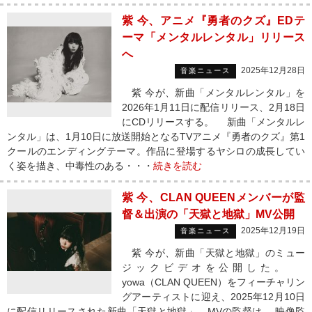
紫 今、アニメ『勇者のクズ』EDテ
ーマ「メンタルレンタル」リリース
へ
2025年12月28日
音楽ニュース
紫 今が、新曲「メンタルレンタル」を
2026年1月11日に配信リリース、2月18日
にCDリリースする。 新曲「メンタルレ
ンタル」は、1月10日に放送開始となるTVアニメ『勇者のクズ』第1
クールのエンディングテーマ。作品に登場するヤシロの成長してい
く姿を描き、中毒性のある・・・
続きを読む
紫 今、CLAN QUEENメンバーが監
督＆出演の「天獄と地獄」MV公開
2025年12月19日
音楽ニュース
紫 今が、新曲「天獄と地獄」のミュー
ジックビデオを公開した。
yowa（CLAN QUEEN）をフィーチャリン
グアーティストに迎え、2025年12月10日
に配信リリースされた新曲「天獄と地獄」。MVの監督は、 映像監