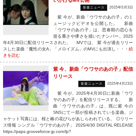
いかけるMV公開
2025年5月3日
音楽ニュース
紫 今が、新曲「ウワサのあの子」のミ
ュージックビデオを公開した。 新曲
「ウワサのあの子」は、思春期の恋心を
巡る重さや儚さを描いたナンバー。2025
年4月30日に配信リリースされた。 MVでは、 紫 今が過去リリー
スした楽曲「魔性の女A」「メロイズム」のMVにも出演し・・・
続
きを読む
紫 今、新曲「ウワサのあの子」配信
リリース
2025年4月23日
音楽ニュース
紫 今が、2025年4月30日に新曲「ウワ
サのあの子」を配信リリースする。 新
曲「ウワサのあの子」は、既に紫 今の
SNSにて一部が投稿されている楽曲。ジ
ャケット写真には、桜と椿の花びらがあしらわれている。 ◎リリー
ス情報 シングル「ウワサのあの子」 2025/4/30 DIGITAL RELEASE
https://paps.grooveforce-jp.com/lp?