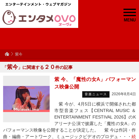
MENU
紫今
紫今
２０
「
」に関連する
件の記事
紫 今、「魔性の女A」パフォーマン
ス映像公開
2026年8月4日
音楽ニュース
紫 今が、4月5日に横浜で開催された都
市型音楽フェス【CENTRAL MUSIC ＆
ENTERTAINMENT FESTIVAL 2026】のK
アリーナ公演で披露した「魔性の女A」の
パフォーマンス映像を公開することが決定した。 紫 今は作詞・作
曲・編曲・アートワーク、ミュージックビデオのプロデュ・・・
続