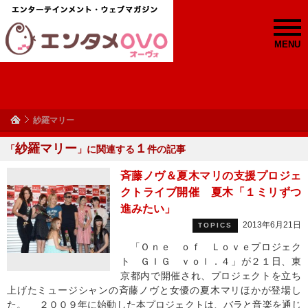
MENU
紗羅マリー
紗羅マリー
１
「
」に関連する
件の記事
斉藤ノヴ＆夏木マリの支援プロジェ
クトライブ開催 夏木「１ミリずつ
進みたい」
2013年6月21日
TOPICS
「Ｏｎｅ ｏｆ Ｌｏｖｅプロジェク
ト ＧＩＧ ｖｏｌ．４」が２１日、東
京都内で開催され、プロジェクトを立ち
上げたミュージシャンの斉藤ノヴと女優の夏木マリほかが登場し
た。 ２００９年に始動した本プロジェクトは、バラと音楽を通じ