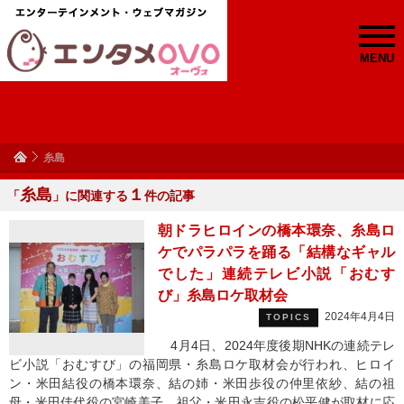
MENU
糸島
糸島
１
「
」に関連する
件の記事
朝ドラヒロインの橋本環奈、糸島ロ
ケでパラパラを踊る「結構なギャル
でした」連続テレビ小説「おむす
び」糸島ロケ取材会
2024年4月4日
TOPICS
4月4日、2024年度後期NHKの連続テレ
ビ小説「おむすび」の福岡県・糸島ロケ取材会が行われ、ヒロイ
ン・米田結役の橋本環奈、結の姉・米田歩役の仲里依紗、結の祖
母・米田佳代役の宮崎美子、祖父・米田永吉役の松平健が取材に応