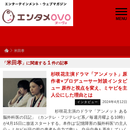
MENU
米田孝
米田孝
１
「
」に関連する
件の記事
杉咲花主演ドラマ「アンメット」原
作者×プロデューサー対談インタビ
ュー 原作と視点を変え、ミヤビを主
人公にした理由とは
2024年4月12日
インタビュー
杉咲花主演のドラマ「アンメット ある
脳外科医の日記」（カンテレ・フジテレビ系／毎週月曜よる10時）
が4月15日に放送スタートする。本作は“記憶障害の脳外科医”の主人
公・ミヤビが目の前の患者を全力で救い、自分自身も再生していく