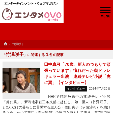
MENU
竹澤咲子
竹澤咲子
１
「
」に関連する
件の記事
田中真弓「70歳、新人のつもりで頑
張っています」憧れだった朝ドラレ
ギュラー出演 連続テレビ小説「虎
に翼」【インタビュー】
2024年7月26日
インタビュー
NHKで好評放送中の連続テレビ小説
「虎に翼」。新潟地家裁三条支部に赴任し、娘・優未（竹澤咲子）
と2人だけの暮らしに苦労する主人公・佐田寅子（伊藤沙莉）を助け
るため、かつて花江（森田望智）の家で女中として働き、第7週で故