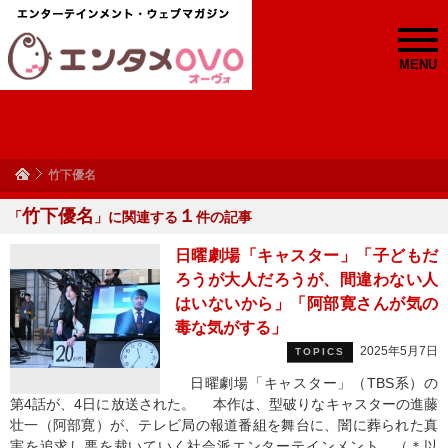
MENU
竹下優名
竹下優名
１
「
」に関連する
件の記事
日曜劇場「キャスター」「子どもだ
ろうが大人だろうが、間違わない人
はいないから」「阿部寛さんが気の
毒な気がする」
2025年5月7日
TOPICS
日曜劇場「キャスター」（TBS系）の
第4話が、4日に放送された。 本作は、型破りなキャスターの進藤
壮一（阿部寛）が、テレビ局の報道番組を舞台に、闇に葬られた真
実を追求し悪を裁いていく社会派エンターテインメント。（＊以