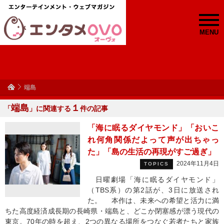
MENU
端島
端島
１
「
」に関連する
件の記事
「海に眠るダイヤモンド」「おいこ
れ何角関係だよって声が出ちゃっ
た」「島の生活の再現がすご過ぎ」
2024年11月4日
TOPICS
日曜劇場「海に眠るダイヤモンド」
（TBS系）の第2話が、3日に放送され
た。 本作は、未来への希望と活力に満
ちた高度経済成長期の長崎県・端島と、どこか閉塞感が漂う現代の
東京。70年の時を超え、2つの異なる場所をつなぐ若者たちと家族