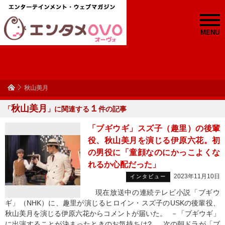
MENU
秋山美月
秋山美月
１
「
」に関連する
件の記事
「ブギウギ」スズ子（趣里）の後輩
役、秋山美月を演じる伊原六花。初
の男役に「童顔なのにかっこよくな
れるか心配だった」
2023年11月10日
インタビュー
現在放送中の連続テレビ小説「ブギウ
ギ」（NHK）に、趣里が演じるヒロイン・スズ子のUSKの後輩役、
秋山美月を演じる伊原六花からコメントが届いた。 －「ブギウギ」
に出演することが決まったときのお気持ちは? 次の朝ドラが「ブ