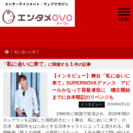
MENU
私に会いに来て
私に会いに来て
１
「
」に関連する
件の記事
【インタビュー】舞台「私に会いに
来て」SUPERNOVAグァンス アピ
ールかなって容疑者役に 稽古開始
までに台本暗記のリベンジも
2019年8月1日
インタビュー
1996年に韓国で初演され、約20年間の
ロングランを記録した国民的大ヒット舞台「私に会いに来て」が、
主演・藤田玲をはじめとする日本キャストによって上演される。韓
国映画『殺人の追憶』の原作にもなった、人生を懸けて闘い続ける