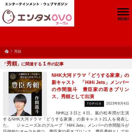
MENU
秀頼
秀頼
１
「
」に関連する
件の記事
NHK大河ドラマ「どうする家康」の
新キャスト 「HiHi Jets」メンバー
の作間龍斗 豊臣家の若きプリン
ス、秀頼として出演
2023年8月4日
TOPICS
NHKは３日と４日、嵐の松本潤が主演
するNHK大河ドラマ「どうする家康」の新キャスト21人を発表し
た。 ジャニーズJr.のグループ「HiHi Jets」メンバーの作間龍斗が
圧倒的なオーラを放つ、豊臣家の若きプリンス、豊臣秀頼として出