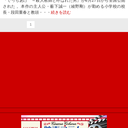
『でっちあげ ～殺人教師と呼ばれた男』が6月27日から全国公開
された 。本作の主人公・薮下誠一（綾野剛）が勤める小学校の校
長・段田重春と教頭・・・
続きを読む
1