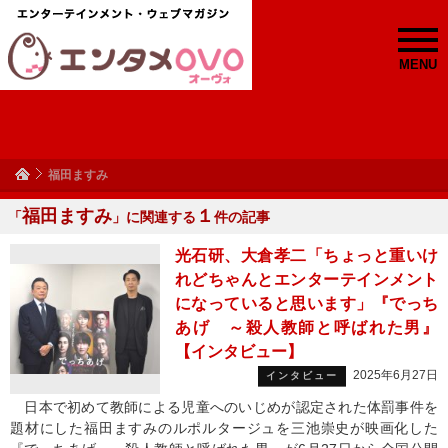
MENU
福田ますみ
福田ますみ
１
「
」に関連する
件の記事
光石研、大倉孝二「ちょっと重いけ
れどちゃんとエンターテインメント
になっていると思います」『でっち
あげ ～殺人教師と呼ばれた男』
【インタビュー】
2025年6月27日
インタビュー
日本で初めて教師による児童へのいじめが認定された体罰事件を
題材にした福田ますみのルポルタージュを三池崇史が映画化した