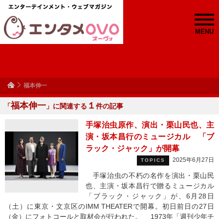
MENU
福本伸一
福本伸一
１
「
」に関連する
件の記事
手塚治虫原作、演出・栗山民也、主
演・坂本昌行のミュージカル 「ブ
ラック・ジャック」が開幕
2025年6月27日
TOPICS
手塚治虫の不朽の名作を演出・栗山民
也、主演・坂本昌行で贈るミュージカル
「ブラック・ジャック」が、6月28日
（土）に東京・文京区のIMM THEATERで開幕。初日前日の27日
（金）にフォトコールと取材会が行われた。 1973年「週刊少年チ