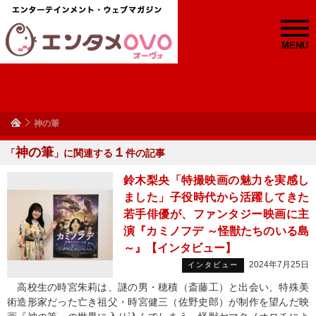
MENU
神の筆
神の筆
１
「
」に関連する
件の記事
鈴木梨央「特撮映画の魅力を実感し
ました」子役時代から活躍してきた
若手俳優が、ファンタジー映画に主
演『カミノフデ ～怪獣たちのいる島
～』【インタビュー】
2024年7月25日
インタビュー
高校生の時宮朱莉は、謎の男・穂積（斎藤工）と出会い、特殊美
術造形家だった亡き祖父・時宮健三（佐野史郎）が制作を望んだ映