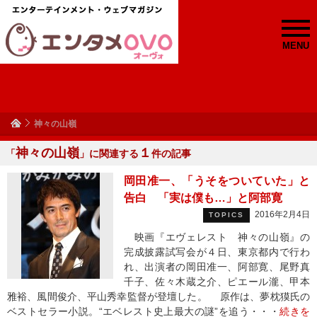
MENU
神々の山嶺
神々の山嶺
１
「
」に関連する
件の記事
岡田准一、「うそをついていた」と
告白 「実は僕も…」と阿部寛
2016年2月4日
TOPICS
映画『エヴェレスト 神々の山嶺』の
完成披露試写会が４日、東京都内で行わ
れ、出演者の岡田准一、阿部寛、尾野真
千子、佐々木蔵之介、ピエール瀧、甲本
雅裕、風間俊介、平山秀幸監督が登壇した。 原作は、夢枕獏氏の
ベストセラー小説。“エベレスト史上最大の謎”を追う・・・
続きを