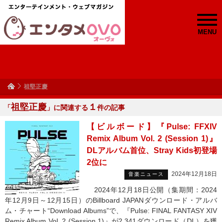
MENU
祖堅正慶
祖堅正慶
１
「
」に関連する
件の記事
【ビルボード】『Pulse: FFXIV
Remix Album Vol. 2 (Session 1)』
DLアルバム首位、Stray Kids初登場
2位に
2024年12月18日
音楽ニュース
2024年12月18日公開（集期間：2024
年12月9日～12月15日）のBillboard JAPANダウンロード・アルバ
ム・チャート“Download Albums”で、『Pulse: FINAL FANTASY XIV
Remix Album Vol. 2 (Session 1)』が2,341ダウンロード（DL）を獲