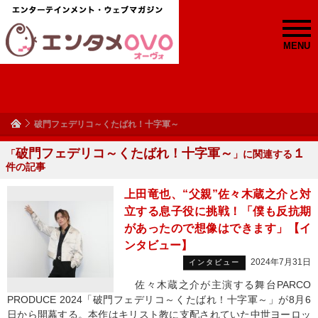
MENU
破門フェデリコ～くたばれ！十字軍～
破門フェデリコ～くたばれ！十字軍～
１
「
」に関連する
件の記事
上田竜也、“父親”佐々木蔵之介と対
立する息子役に挑戦！「僕も反抗期
があったので想像はできます」【イ
ンタビュー】
2024年7月31日
インタビュー
佐々木蔵之介が主演する舞台PARCO
PRODUCE 2024「破門フェデリコ～くたばれ！十字軍～」が8月6
日から開幕する。本作はキリスト教に支配されていた中世ヨーロッ