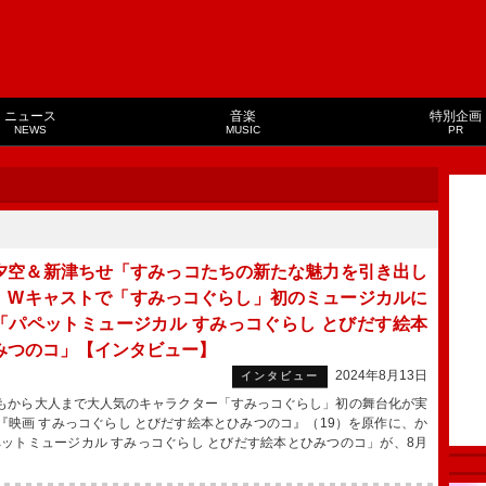
ニュース
音楽
特別企画
NEWS
MUSIC
PR
夕空＆新津ちせ「すみっコたちの新たな魅力を引き出し
」Wキャストで「すみっコぐらし」初のミュージカルに
「パペットミュージカル すみっコぐらし とびだす絵本
みつのコ」【インタビュー】
2024年8月13日
インタビュー
から大人まで大人気のキャラクター「すみっコぐらし」初の舞台化が実
『映画 すみっコぐらし とびだす絵本とひみつのコ』（19）を原作に、か
ットミュージカル すみっコぐらし とびだす絵本とひみつのコ」が、8月