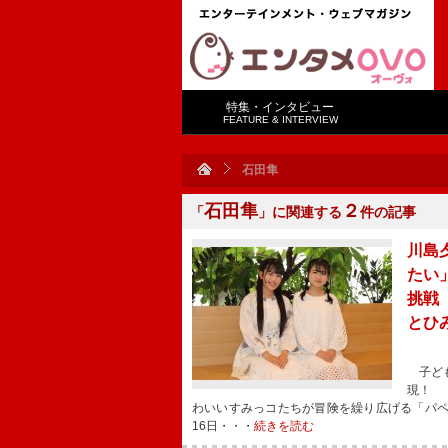
特集・インタビュー
FEATURE & INTERVIEW
石田隼
石田隼
２
「
」に関連する
件の記事
川島
たい
挑戦
とひ
子ども
現！ 
わいいすみっコたちが冒険を繰り広げる「パペ
16日・・・
続きを読む