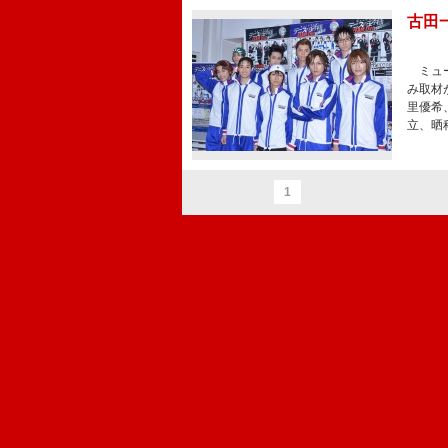
古田
ミュー
み取材
里優希
立、晒
1