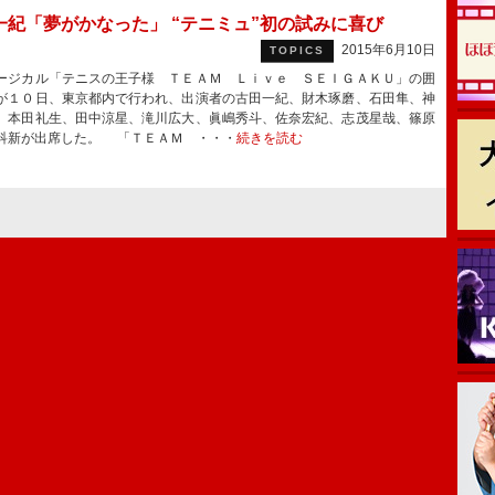
一紀「夢がかなった」 “テニミュ”初の試みに喜び
2015年6月10日
TOPICS
ジカル「テニスの王子様 ＴＥＡＭ Ｌｉｖｅ ＳＥＩＧＡＫＵ」の囲
が１０日、東京都内で行われ、出演者の古田一紀、財木琢磨、石田隼、神
、本田礼生、田中涼星、滝川広大、眞嶋秀斗、佐奈宏紀、志茂星哉、篠原
科新が出席した。 「ＴＥＡＭ ・・・
続きを読む