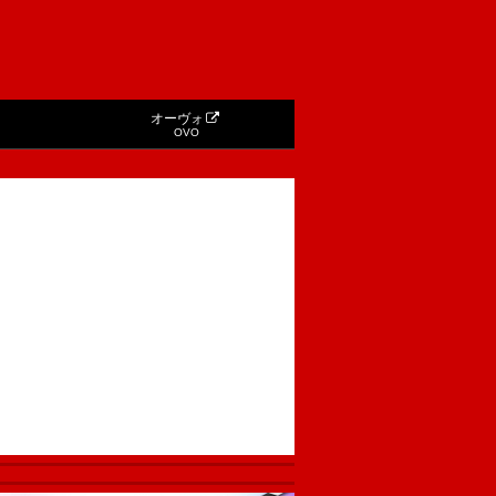
オーヴォ
OVO