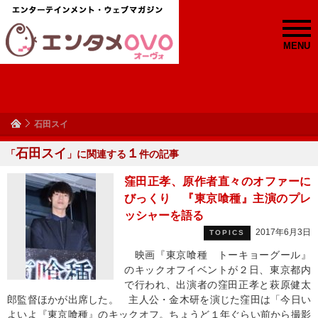
MENU
石田スイ
石田スイ
１
「
」に関連する
件の記事
窪田正孝、原作者直々のオファーに
びっくり 『東京喰種』主演のプレ
ッシャーを語る
2017年6月3日
TOPICS
映画『東京喰種 トーキョーグール』
のキックオフイベントが２日、東京都内
で行われ、出演者の窪田正孝と萩原健太
郎監督ほかが出席した。 主人公・金木研を演じた窪田は「今日い
よいよ『東京喰種』のキックオフ。ちょうど１年ぐらい前から撮影