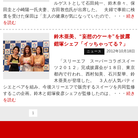
ルゲストとして石田純一、鈴木奈々、保
田圭と小崎陽一氏夫妻、古田敦也氏が出席した。 夫婦で事前に検
査を受けた保田は「主人の健康が気になっていたので、・・・
続き
を読む
鈴木亜美、“妄想のケーキ”を披露
鎧塚シェフ「イッちゃってる？」
2012年10月18日
ニュース
「スリーエフ スーパーコラボスイー
ツ２０１２」完成披露会が１８日、東京
都内で行われ、西村知美、石川梨華、鈴
木亜美が登壇した。 ３人が人気パティ
シエとペアを組み、今後スリーエフで販売するスイーツを共同監修
するこの企画。鈴木と鎧塚俊彦シェフが監修したのは、・・・
続き
を読む
1