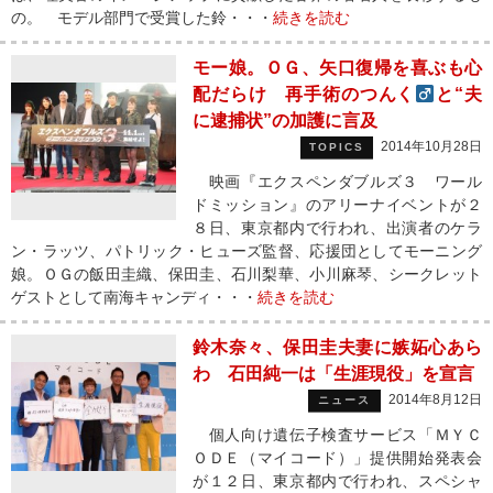
の。 モデル部門で受賞した鈴・・・
続きを読む
モー娘。ＯＧ、矢口復帰を喜ぶも心
配だらけ 再手術のつんく
と“夫
に逮捕状”の加護に言及
2014年10月28日
TOPICS
映画『エクスペンダブルズ３ ワール
ドミッション』のアリーナイベントが２
８日、東京都内で行われ、出演者のケラ
ン・ラッツ、パトリック・ヒューズ監督、応援団としてモーニング
娘。ＯＧの飯田圭織、保田圭、石川梨華、小川麻琴、シークレット
ゲストとして南海キャンディ・・・
続きを読む
鈴木奈々、保田圭夫妻に嫉妬心あら
わ 石田純一は「生涯現役」を宣言
2014年8月12日
ニュース
個人向け遺伝子検査サービス「ＭＹＣ
ＯＤＥ（マイコード）」提供開始発表会
が１２日、東京都内で行われ、スペシャ