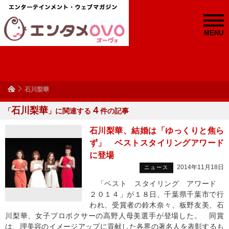
MENU
石川梨華
石川梨華
４
「
」に関連する
件の記事
石川梨華、結婚は「ゆっくりと焦ら
ず」 ベストスタイリングアワード
に登場
2014年11月18日
ニュース
「ベスト スタイリング アワード
２０１４」が１８日、千葉県千葉市で行
われ、受賞者の鈴木奈々、板野友美、石
川梨華、女子プロボクサーの高野人母美選手が登場した。 同賞
は、理美容のイメージアップに貢献した各界の著名人を表彰するも