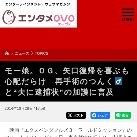
MENU
ニュース
TOPICS
モー娘。ＯＧ、矢口復帰を喜ぶも
心配だらけ 再手術のつんく
と“夫に逮捕状”の加護に言及
2014年10月28日 / 17:58
ポスト
シェア
送る
映画『エクスペンダブルズ３ ワールドミッション』の