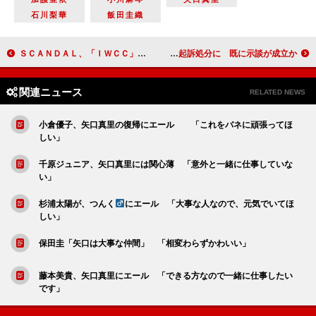
石川梨華
飯田圭織
ＳＣＡＮＤＡＬ、「ＩＷＣＣ」の公式応援ソングに決定 「同年代が女子サッカーを見るきっかけに」
山下智久、不起訴処分に 既に示談が成立か
関連ニュース
RELATED NEWS
小倉優子、矢口真里の復帰にエール 「これをバネに頑張ってほ
しい」
千原ジュニア、矢口真里には関心薄 「意外と一緒に仕事していな
い」
杉浦太陽が、つんく
にエール 「大事な人なので、元気でいてほ
しい」
保田圭「矢口は大事な仲間」 「相変わらずかわいい」
藤本美貴、矢口真里にエール 「できる方なので一緒に仕事したい
です」