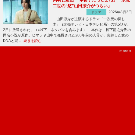
判明し騒然 「車椅子だったよね」「宗教
二世の“悠”山田涼介がつらい」
2026年8月3日
ドラマ
山田涼介が主演するドラマ「一次元の挿し
木」（読売テレビ・日本テレビ系）の第5話が、
2日に放送された。（※以下、ネタバレを含みます） 本作は、松下龍之介氏の
同名小説が原作。ヒマラヤ山中で発掘された200年前の人骨が、失踪した妹の
DNAと完 …
続きを読む
more »