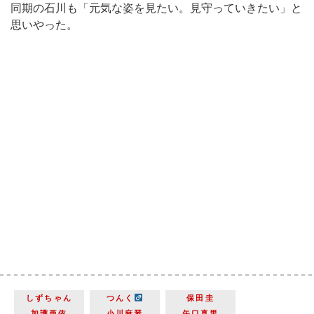
同期の石川も「元気な姿を見たい。見守っていきたい」と
思いやった。
しずちゃん
つんく
保田圭
加護亜依
小川麻琴
矢口真里