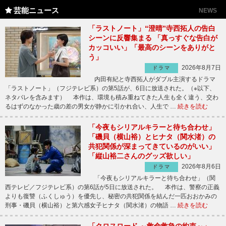
芸能ニュース
NEWS
「ラストノート」“澄晴”寺西拓人の告白
シーンに反響集まる 「真っすぐな告白が
カッコいい」「最高のシーンをありがと
う」
2026年8月7日
ドラマ
内田有紀と寺西拓人がダブル主演するドラマ
「ラストノート」（フジテレビ系）の第5話が、6日に放送された。（※以下、
ネタバレを含みます） 本作は、環境も積み重ねてきた人生も全く違う、交わ
るはずのなかった歳の差の男女が静かに引かれ合い、人生で …
続きを読む
「今夜もシリアルキラーと待ち合わせ」
「磯貝（横山裕）とヒナタ（関水渚）の
共犯関係が深まってきているのがいい」
「縦山裕二さんのグッズ欲しい」
2026年8月6日
ドラマ
「今夜もシリアルキラーと待ち合わせ」（関
西テレビ／フジテレビ系）の第6話が5日に放送された。 本作は、警察の正義
よりも復讐（ふくしゅう）を優先し、秘密の共犯関係を結んだ一匹おおかみの
刑事・磯貝（横山裕）と第六感女子ヒナタ（関水渚）の物語 …
続きを読む