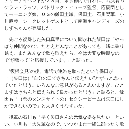
アリーナイベントが２８日、東京都内で行われ、出演者の
ケラン・ラッツ、パトリック・ヒューズ監督、応援団とし
てモーニング娘。ＯＧの飯田圭織、保田圭、石川梨華、小
川麻琴、シークレットゲストとして南海キャンディーズの
しずちゃんが登場した。
先ごろ復帰した矢口真里について聞かれた飯田は「やっ
ぱり仲間なので、たとえどんなことがあっても一緒に乗り
越え、またみんなで歌を歌えたら。今は大変な時期なの
で“頑張って”と応援しています」と語った。
“復帰会見”の後、電話で連絡を取ったという保田が
「（矢口は）“自分の口できちんと伝えたい”とずっと思っ
ていたと思う。いろんなご意見があると思いますが、ひと
まずはきちんと伝えられて良かったと思う」と語ると、飯
田も「（恋のダンスサイトの）セクシービームは矢口にし
かできないので」と大きくうなずいた。
後輩の石川も「早く矢口さんの元気な姿を見たい」とい
い、小川も「大先輩なので、いつかまた一緒に踊ったり歌