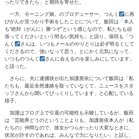
ったりできたら」と期待を寄せた。
一方、モーニング娘。のプロデューサー、つんく
に再
びがんが見つかり手術をしたことについて、飯田は「本人
も“絶対（がんに）勝つぞ”という感じなので、私たちも頑
張ってくださいという明るい気持ち」と語り、保田も「つ
んく
さんは、いつもメールのやりとりは必ず明るくして
くださるので、強いなって思う。とにかく元気になって、
いつものつんく
さんに会えるのを楽しみにしています」
と語った。
さらに、夫に逮捕状が出た加護亜依について飯田は「私
たちも、最近全然連絡を取っていなくて、ニュースをスタ
ッフさんから聞いてびっくりしています」と心配している
様子。
加護はブログ上で引退の可能性も示唆しているが、飯田
は「芸能界どうのということよりも、加護亜依本人が（私
たちの）仲間なので、彼女がつらかったり大変なときに、
状況が許すのであれば、みんなで力になりたい」と話し、