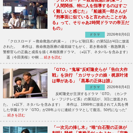
「クロスロード ～救命救急の約束～」
「人間関係、特に人を指導するのはすご
く難しいと感じた」「船越英一郎さんが
『刑事面に似ていると言われたことがあ
る』って、そりゃあ2時間ドラマの帝王だ
もの」
2026年8月6日
ドラマ
「クロスロード ～救命救急の約束～」（テレビ朝日系）の第5話が4日に放送
された。 本作は、救命救急医療の最前線でもがく、若き救命医・救急隊員・
警察官らの正義と成長を描く本格医療ドラマ。（※以下、ネタバレを含みます）
遥（今田美桜）や桐 …
続きを読む
「GTO」“鬼塚”反町隆史らが「告白大作
戦」を決行 「カジサックの娘・梶原叶渚
は華がある」「黒幕の正体は誰」
2026年8月4日
ドラマ
反町隆史が主演するドラマ「GTO」（カンテ
レ・フジテレビ系）の第3話が、3日に放送され
た。（※以下、ネタバレを含みます） 本作は、1998年に放送されて人気を博
した学園ドラマ「GTO」が28年ぶりに連続ドラマとして復活。50代になった“
…
続きを読む
「一次元の挿し木」“唯”白石聖の正体が