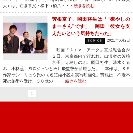
人）は、亡き養父・松下（橋爪・・・
続きを読む
芳根京子、岡田将生は「“癒やしの
まーさん”です」 岡田「彼女を支
えたいという気持ちだった」
2021年6月2日
TOPICS
映画『Ａｒｃ アーク』完成報告会が
２日、東京都内で行われ、出演者の芳根
京子、寺島しのぶ、岡田将生、清水くる
み、小林薫、風吹ジュンと石川慶監督が登壇した。 本作は、ＳＦ
作家ケン・リュウ氏の同名短編小説を実写映画化。芳根は、不老不
死の施術を受け、３０歳の・・・
続きを読む
1