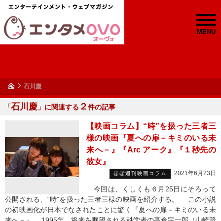
MENU
石川慶
石川慶
２
「
」に関連する
件の記事
【映画コラム】“時”を扱った三者三
様の映画『夏への扉－キミのいる未
来へ－』『Arc アーク』『１秒先の
彼女』
2021年6月23日
ほぼ週刊映画コラム
今回は、くしくも６月25日にそろって
公開される、“時”を扱った三者三様の映画を紹介する。 この小説
の初映画化が日本でなされたことに驚く『夏への扉－キミのいる未
来へ－』 1995年、将来を嘱望される科学者の高倉宗一郎（山崎賢