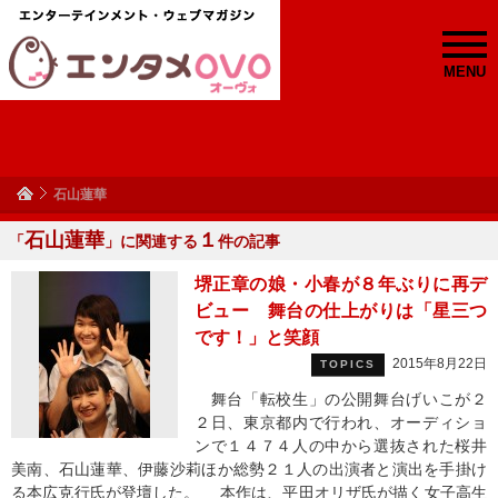
MENU
石山蓮華
石山蓮華
１
「
」に関連する
件の記事
堺正章の娘・小春が８年ぶりに再デ
ビュー 舞台の仕上がりは「星三つ
です！」と笑顔
2015年8月22日
TOPICS
舞台「転校生」の公開舞台げいこが２
２日、東京都内で行われ、オーディショ
ンで１４７４人の中から選抜された桜井
美南、石山蓮華、伊藤沙莉ほか総勢２１人の出演者と演出を手掛け
る本広克行氏が登壇した。 本作は、平田オリザ氏が描く女子高生