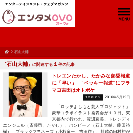
MENU
石山大輔
石山大輔
１
「
」に関連する
件の記事
トレエンたかし、たかみな熱愛報道
に「早い」 “ベッキー報道”にブラ
マヨ吉田はオトボケ
2016年5月19日
TOPICS
「ロッテよしもと芸人プロジェクト」
豪華コラボイラスト発表会が１９日、東
京都内で行われ、渡辺直美、トレンディ
エンジェル（斎藤司、たかし）、バンビーノ（石山大輔、藤田裕
樹）、ブラックマヨネーズ（小杉竜一、吉田敬）、麒麟の田村裕が