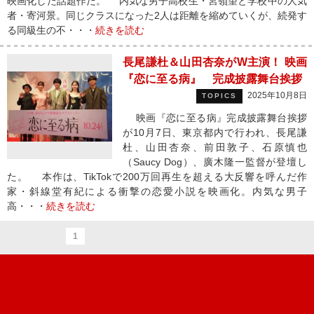
映画化した話題作だ。 内気な男子高校生・宮嶺望と学校中の人気
者・寄河景。同じクラスになった2人は距離を縮めていくが、続発す
る同級生の不・・・
続きを読む
長尾謙杜＆山田杏奈がW主演！ 映画
『恋に至る病』 完成披露舞台挨拶
2025年10月8日
TOPICS
映画『恋に至る病』完成披露舞台挨拶
が10月7日、東京都内で行われ、長尾謙
杜、山田杏奈、前田敦子、石原慎也
（Saucy Dog）、廣木隆一監督が登壇し
た。 本作は、TikTokで200万回再生を超える大反響を呼んだ作
家・斜線堂有紀による衝撃の恋愛小説を映画化。内気な男子
高・・・
続きを読む
1