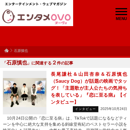
MENU
石原慎也
石原慎也
２
「
」に関連する
件の記事
長尾謙杜＆山田杏奈＆石原慎也
（Saucy Dog）が話題の映画でタッ
グ！「主題歌が主人公たちの気持ち
を表している」『恋に至る病』【イ
ンタビュー】
2025年10月24日
インタビュー
10月24日公開の『恋に至る病』は、TikTokで話題になるなどティ
ーンを中心に絶大な支持を集める斜線堂有紀のベストセラー小説を