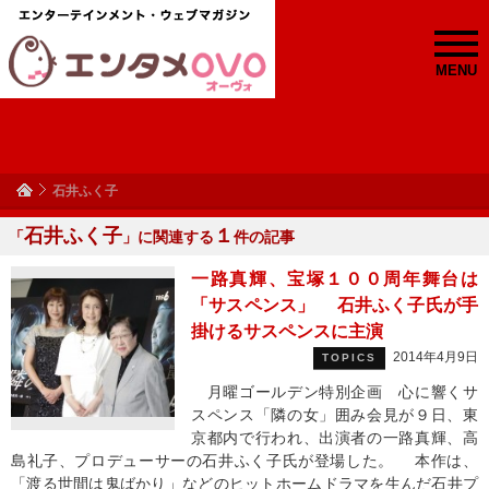
MENU
石井ふく子
石井ふく子
１
「
」に関連する
件の記事
一路真輝、宝塚１００周年舞台は
「サスペンス」 石井ふく子氏が手
掛けるサスペンスに主演
2014年4月9日
TOPICS
月曜ゴールデン特別企画 心に響くサ
スペンス「隣の女」囲み会見が９日、東
京都内で行われ、出演者の一路真輝、高
島礼子、プロデューサーの石井ふく子氏が登場した。 本作は、
「渡る世間は鬼ばかり」などのヒットホームドラマを生んだ石井プ