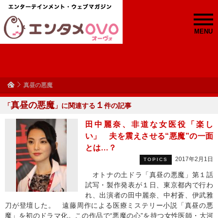
MENU
真昼の悪魔
真昼の悪魔
１
「
」に関連する
件の記事
田中麗奈、非道な女医役「楽し
い」 夫を震えさせる“悪魔”の一面
とは…？
2017年2月1日
TOPICS
オトナの土ドラ「真昼の悪魔」第１話
試写・製作発表が１日、東京都内で行わ
れ、出演者の田中麗奈、中村蒼、伊武雅
刀が登壇した。 遠藤周作による医療ミステリー小説「真昼の悪
魔」を初のドラマ化。この作品で“悪魔の心”を持つ女性医師・大河