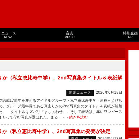
ニュース
音楽
特別企画
NEWS
MUSIC
PR
りか（私立恵比寿中学）、2nd写真集タイトル＆表紙解
2026年6月18日
音楽ニュース
結成17周年を迎えるアイドルグループ・私立恵比寿中学（通称＝えびち
の、グループ最年長である真山りかの2nd写真集のタイトル＆表紙が解禁
た。 タイトルはズバリ『まちあわせ』。そして表紙は、赤いワンピース
まとって佇む写真が選ばれた。まる・・・
続きを読む
りか（私立恵比寿中学）、2nd写真集の発売が決定
2026年5月7日
音楽ニュース