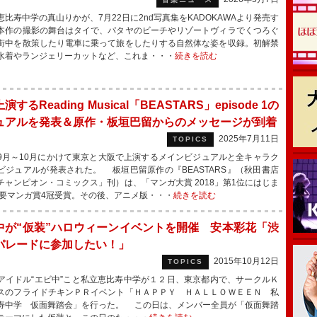
比寿中学の真山りかが、7月22日に2nd写真集をKADOKAWAより発売す
本作の撮影の舞台はタイで、パタヤのビーチやリゾートヴィラでくつろぐ
街中を散策したり電車に乗って旅をしたりする自然体な姿を収録。初解禁
水着やランジェリーカットなど、これま・・・
続きを読む
演するReading Musical「BEASTARS」episode 1の
ュアルを発表＆原作・板垣巴留からのメッセージが到着
2025年7月11日
TOPICS
月～10月にかけて東京と大阪で上演するメインビジュアルと全キャラク
ビジュアルが発表された。 板垣巴留原作の『BEASTARS』（秋田書店
チャンピオン・コミックス」刊）は、「マンガ大賞 2018」第1位にはじま
主要マンガ賞4冠受賞。その後、アニメ版・・・
続きを読む
中が“仮装”ハロウィーンイベントを開催 安本彩花「渋
パレードに参加したい！」
2015年10月12日
TOPICS
イドル“エビ中”こと私立恵比寿中学が１２日、東京都内で、サークルＫ
スのフライドチキンＰＲイベント「ＨＡＰＰＹ ＨＡＬＬＯＷＥＥＮ 私
寿中学 仮面舞踏会」を行った。 この日は、メンバー全員が「仮面舞踏