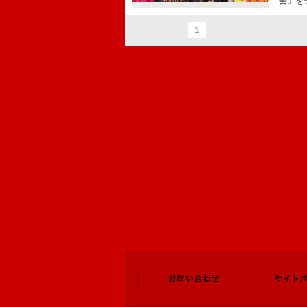
会」を
1