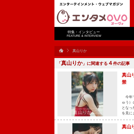
特集・インタビュー
FEATURE & INTERVIEW
真山りか
真山りか
４
「
」に関連する
件の記事
真山
禁
今年で
ゅう）
となっ
を見に
真山