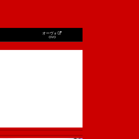
オーヴォ
OVO