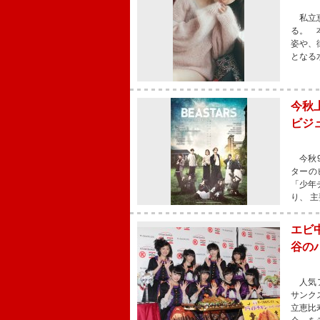
私立恵
る。 
姿や、
となる
今秋上
ビジ
今秋9
ターの
「少年
り、 
エビ
谷の
人気ア
サンク
立恵比