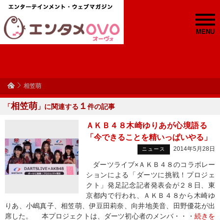
MENU
相笠萌
相笠萌
１
「
」に関連する
件の記事
ＡＫＢ４８木崎ゆりあが心境語る
「今できることを精いっぱいやる」
2014年5月28日
ニュース
ダーツライブ×ＡＫＢ４８のコラボレー
ションによる「ダーツに挑戦！プロジェ
クト」発足記念記者発表会が２８日、東
京都内で行われ、ＡＫＢ４８から木崎ゆ
りあ、小嶋真子、相笠萌、伊豆田莉奈、向井地美音、田野優花が出
席した。 本プロジェクトは、ダーツ初心者のメンバ・・・
続きを